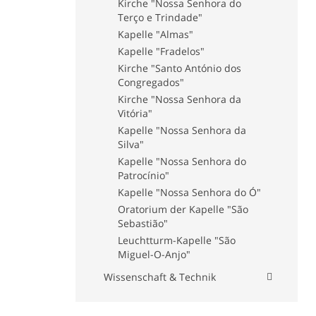
Museum der Stiftung "Maria
Kirche "Nossa Senhora do
Isabel Guerra Junqueiro e Luís
Terço e Trindade"
Pinto de Mesquita Carvalho"
Kapelle "Almas"
Marionettenmuseum von Porto
Kapelle "Fradelos"
Kloster "Serra do Pilar"
Kirche "Santo António dos
Museum "Nacional da
Congregados"
Imprensa"
Kirche "Nossa Senhora da
Papiergeld Museum
Vitória"
Apothekenmuseum - "Museu
Kapelle "Nossa Senhora da
da Farmácia"
Silva"
Militärmuseum von Porto
Kapelle "Nossa Senhora do
Patrocínio"
World of Discoveries
Kapelle "Nossa Senhora do Ó"
Museum "FC Porto"
Oratorium der Kapelle "São
Museum "Marta Ortigão
Sebastião"
Sampaio"
Leuchtturm-Kapelle "São
Museum der Transport und
Miguel-O-Anjo"
Kommunikationsmittel
Wissenschaft & Technik
Universität von Porto