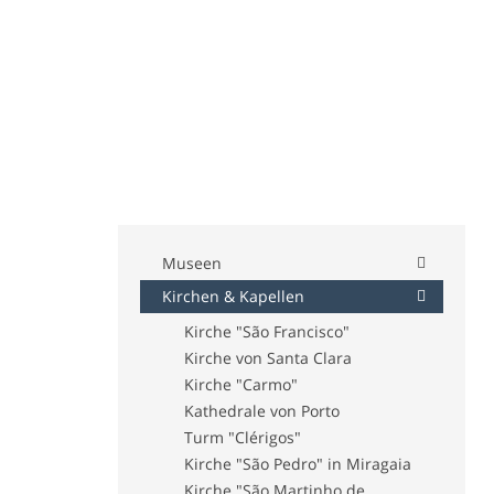
Museen
Kirchen & Kapellen
Museum von Serralves
Museum "Romântico da Quinta
Kirche "São Francisco"
da Macieirinha"
Kirche von Santa Clara
Museum "Casa do Infante"
Kirche "Carmo"
Museum "Nacional Soares dos
Kathedrale von Porto
Reis"
Turm "Clérigos"
Museum "Guerra Junqueiro"
Kirche "São Pedro" in Miragaia
Wohnhaus von Almeida Garrett
Kirche "São Martinho de