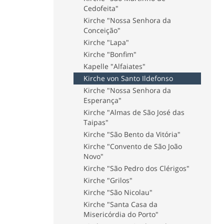
Museum des Portweins
Cedofeita"
Straßenbahnmuseum - "Carro
Kirche "Nossa Senhora da
Eléctrico"
Conceição"
Anatomiemuseum "Faculdade
Kirche "Lapa"
de Medicina da Universidade
Kirche "Bonfim"
do Porto"
Kapelle "Alfaiates"
Museum "História Natural" der
Kirche von Santo Ildefonso
Universität von Porto
Kirche "Nossa Senhora da
Museum "Engenheiro António
Esperança"
de Almeida"
Kirche "Almas de São José das
Museum "Fernando de Castro"
Taipas"
Museum "Instituto Superior de
Kirche "São Bento da Vitória"
Engenharia"
Kirche "Convento de São João
Museum "Faculdade de Belas
Novo"
Artes"
Kirche "São Pedro dos Clérigos"
Casa-Oficina António Carneiro
Kirche "Grilos"
Museum "Arte Sacra e
Arqueologia"
Kirche "São Nicolau"
MMIPO - Museum der
Kirche "Santa Casa da
Misericórdia von Porto
Misericórdia do Porto"