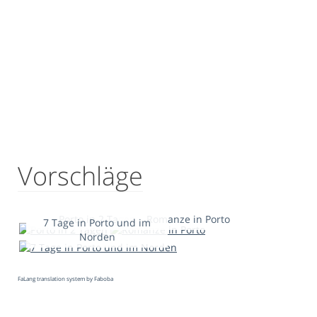
Vorschläge
Porto in 2 Tagen
Romanze in Porto
7 Tage in Porto und im
Norden
FaLang translation system by Faboba