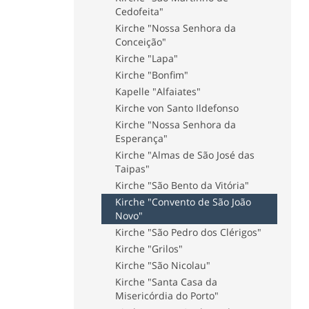
Museum des Portweins
Cedofeita"
Straßenbahnmuseum - "Carro
Kirche "Nossa Senhora da
Eléctrico"
Conceição"
Anatomiemuseum "Faculdade
Kirche "Lapa"
de Medicina da Universidade
Kirche "Bonfim"
do Porto"
Kapelle "Alfaiates"
Museum "História Natural" der
Kirche von Santo Ildefonso
Universität von Porto
Kirche "Nossa Senhora da
Museum "Engenheiro António
Esperança"
de Almeida"
Kirche "Almas de São José das
Museum "Fernando de Castro"
Taipas"
Museum "Instituto Superior de
Kirche "São Bento da Vitória"
Engenharia"
Kirche "Convento de São João
Museum "Faculdade de Belas
Novo"
Artes"
Kirche "São Pedro dos Clérigos"
Casa-Oficina António Carneiro
Kirche "Grilos"
Museum "Arte Sacra e
Arqueologia"
Kirche "São Nicolau"
MMIPO - Museum der
Kirche "Santa Casa da
Misericórdia von Porto
Misericórdia do Porto"