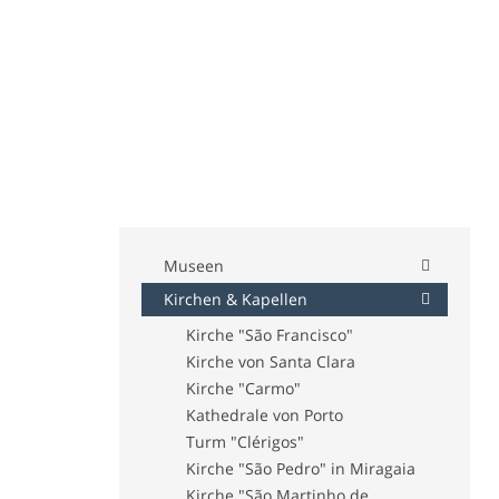
Museen
Kirchen & Kapellen
Museum von Serralves
Museum "Romântico da Quinta
Kirche "São Francisco"
da Macieirinha"
Kirche von Santa Clara
Museum "Casa do Infante"
Kirche "Carmo"
Museum "Nacional Soares dos
Kathedrale von Porto
Reis"
Turm "Clérigos"
Museum "Guerra Junqueiro"
Kirche "São Pedro" in Miragaia
Wohnhaus von Almeida Garrett
Kirche "São Martinho de