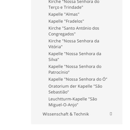
Museum der Stiftung "Maria
Kirche "Nossa Senhora do
Isabel Guerra Junqueiro e Luís
Terço e Trindade"
Pinto de Mesquita Carvalho"
Kapelle "Almas"
Marionettenmuseum von Porto
Kapelle "Fradelos"
Kloster "Serra do Pilar"
Kirche "Santo António dos
Museum "Nacional da
Congregados"
Imprensa"
Kirche "Nossa Senhora da
Papiergeld Museum
Vitória"
Apothekenmuseum - "Museu
Kapelle "Nossa Senhora da
da Farmácia"
Silva"
Militärmuseum von Porto
Kapelle "Nossa Senhora do
Patrocínio"
World of Discoveries
Kapelle "Nossa Senhora do Ó"
Museum "FC Porto"
Oratorium der Kapelle "São
Museum "Marta Ortigão
Sebastião"
Sampaio"
Leuchtturm-Kapelle "São
Museum der Transport und
Miguel-O-Anjo"
Kommunikationsmittel
Wissenschaft & Technik
Universität von Porto