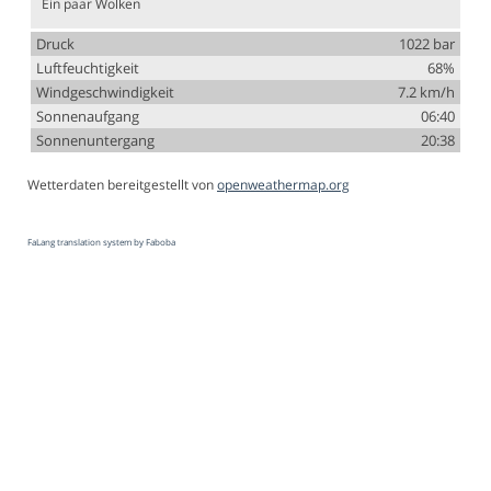
Ein paar Wolken
Druck
1022 bar
Luftfeuchtigkeit
68%
Windgeschwindigkeit
7.2 km/h
Sonnenaufgang
06:40
Sonnenuntergang
20:38
Wetterdaten bereitgestellt von
openweathermap.org
FaLang translation system by Faboba