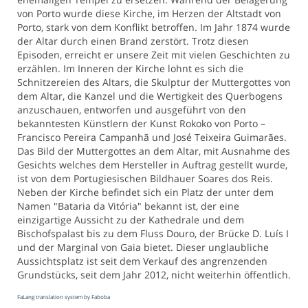
von Porto wurde diese Kirche, im Herzen der Altstadt von
Porto, stark von dem Konflikt betroffen. Im Jahr 1874 wurde
der Altar durch einen Brand zerstört. Trotz diesen
Episoden, erreicht er unsere Zeit mit vielen Geschichten zu
erzählen. Im Inneren der Kirche lohnt es sich die
Schnitzereien des Altars, die Skulptur der Muttergottes von
dem Altar, die Kanzel und die Wertigkeit des Querbogens
anzuschauen, entworfen und ausgeführt von den
bekanntesten Künstlern der Kunst Rokoko von Porto –
Francisco Pereira Campanhã und José Teixeira Guimarães.
Das Bild der Muttergottes an dem Altar, mit Ausnahme des
Gesichts welches dem Hersteller in Auftrag gestellt wurde,
ist von dem Portugiesischen Bildhauer Soares dos Reis.
Neben der Kirche befindet sich ein Platz der unter dem
Namen "Bataria da Vitória" bekannt ist, der eine
einzigartige Aussicht zu der Kathedrale und dem
Bischofspalast bis zu dem Fluss Douro, der Brücke D. Luís I
und der Marginal von Gaia bietet. Dieser unglaubliche
Aussichtsplatz ist seit dem Verkauf des angrenzenden
Grundstücks, seit dem Jahr 2012, nicht weiterhin öffentlich.
FaLang translation system by Faboba