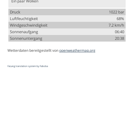
Ein paar Wolken
Druck
1022 bar
Luftfeuchtigkeit
68%
Windgeschwindigkeit
7.2 km/h
Sonnenaufgang
06:40
Sonnenuntergang
20:38
Wetterdaten bereitgestellt von
openweathermap.org
FaLang translation system by Faboba