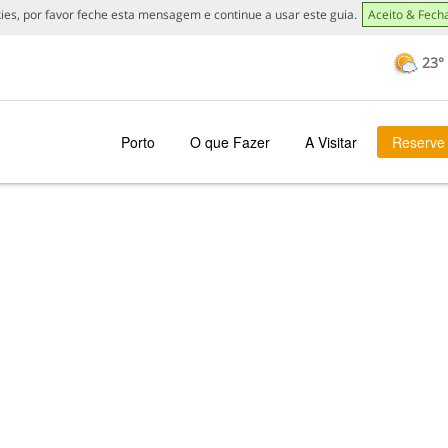
ies, por favor feche esta mensagem e continue a usar este guia.
Aceito & Fech
23°
Porto
O que Fazer
A Visitar
Reserve