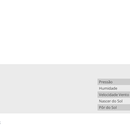
Pressão
Humidade
Velocidade Vento
Nascer do Sol
Pôr do Sol
g