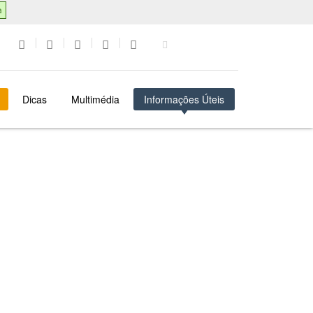
a
Dicas
Multimédia
Informações Úteis
PORTO
INFORMAÇÕES ÚTEIS
METEREOLOGIA