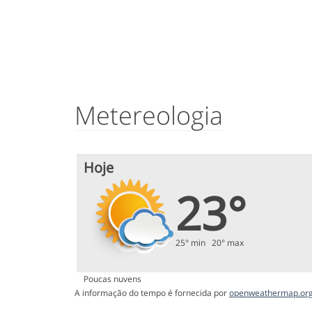
Metereologia
Hoje
23°
25° min 20° max
Poucas nuvens
A informação do tempo é fornecida por
openweathermap.or