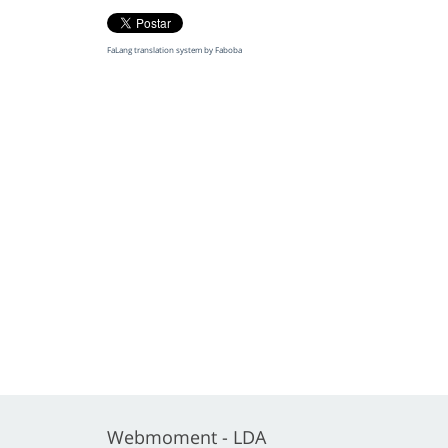
FaLang translation system by Faboba
Webmoment - LDA