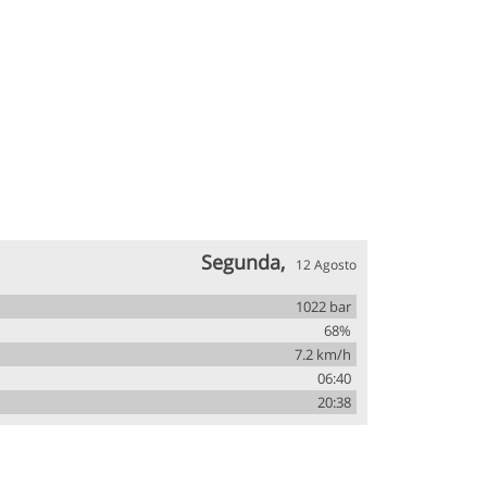
Segunda,
12 Agosto
1022 bar
68%
7.2 km/h
06:40
20:38