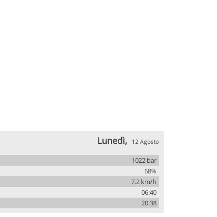
Lunedì,
12 Agosto
1022 bar
68%
7.2 km/h
06:40
20:38