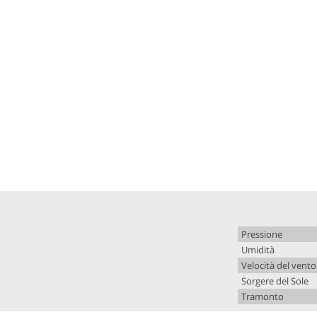
Pressione
Umidità
Velocità del vento
Sorgere del Sole
Tramonto