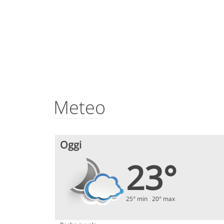
Meteo
Oggi
23°
25° min 20° max