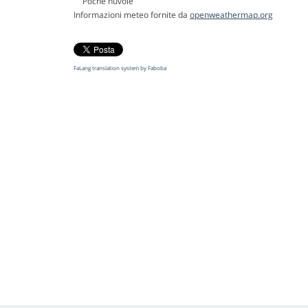
Poche nuvole
Informazioni meteo fornite da
openweathermap.org
FaLang translation system by Faboba