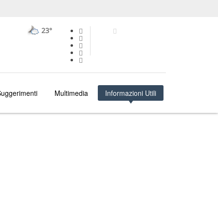
23°
uggerimenti
Multimedia
Informazioni Utili
OPORTO
INFORMAZIONI UTILI
METEO