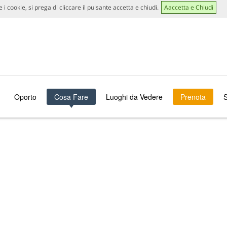
 i cookie, si prega di cliccare il pulsante accetta e chiudi.
Aaccetta e Chiudi
Oporto
Cosa Fare
Luoghi da Vedere
Prenota
S