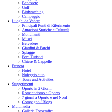
Benessere
Golf
Birdwatching
Campeggio
Luoghi da Vedere
Principali Punti di Riferimento
Attrazioni Storiche e Culturali
Monumenti
Musei
Belvedere
Giardini & Parchi
Spiagge
Porti Turistici
Chiese & Cappelle
Prenota
Hotel
Noleggio auto
Tours and Activities
Suggerimenti
Oporto in 2 Giorni
Romanticismo a Oporto
7 giorni a Oporto e nel Nord
Compagno / Blogs
Multimedia
Galleria Fotografica