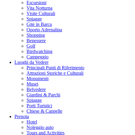
Escursioni
Vita Notturna
Visite Culturali
Spiagge
Gite in Barca
Oporto Adrenalina
Shopping
Benessere
Golf
Birdwatching
Campeggio
Luoghi da Vedere
Principali Punti di Riferimento
Attrazioni Storiche e Culturali
Monumenti
Musei
Belvedere
Giardini & Parchi
Spiagge
Porti Turistici
Chiese & Cappelle
Prenota
Hotel
Noleggio auto
Tours and Activities