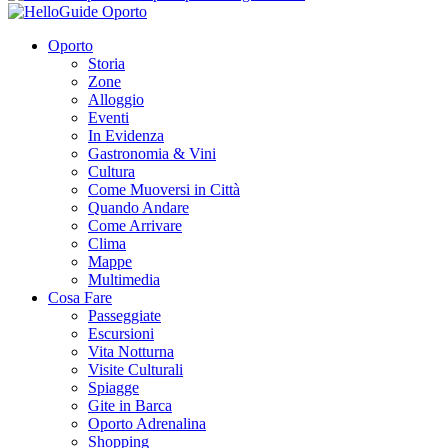
Oporto
Storia
Zone
Alloggio
Eventi
In Evidenza
Gastronomia & Vini
Cultura
Come Muoversi in Città
Quando Andare
Come Arrivare
Clima
Mappe
Multimedia
Cosa Fare
Passeggiate
Escursioni
Vita Notturna
Visite Culturali
Spiagge
Gite in Barca
Oporto Adrenalina
Shopping