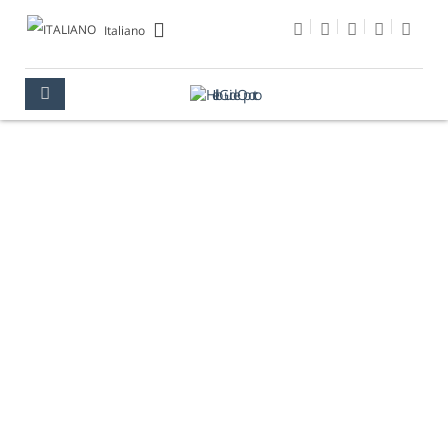
Italiano
ELETTRICITÀ &
ACQUA
OPORTO
INFORMAZIONI UTILI
ELETTRICITÀ & ACQUA