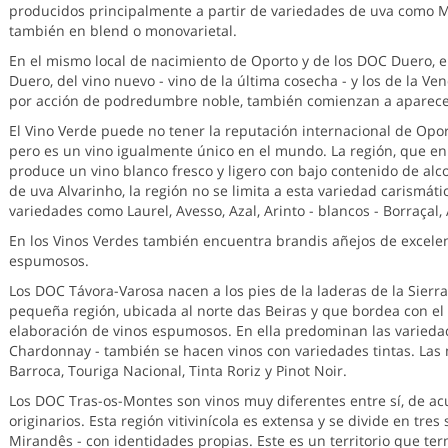
producidos principalmente a partir de variedades de uva como Ma
también en blend o monovarietal.
En el mismo local de nacimiento de Oporto y de los DOC Duero, e
Duero, del vino nuevo - vino de la última cosecha - y los de la 
por acción de podredumbre noble, también comienzan a aparecer 
El Vino Verde puede no tener la reputación internacional de Opor
pero es un vino igualmente único en el mundo. La región, que en
produce un vino blanco fresco y ligero con bajo contenido de alco
de uva Alvarinho, la región no se limita a esta variedad carismát
variedades como Laurel, Avesso, Azal, Arinto - blancos - Borraçal, 
En los Vinos Verdes también encuentra brandis añejos de excelen
espumosos.
Los DOC Távora-Varosa nacen a los pies de la laderas de la Sierra 
pequeña región, ubicada al norte das Beiras y que bordea con el
elaboración de vinos espumosos. En ella predominan las variedad
Chardonnay - también se hacen vinos con variedades tintas. Las 
Barroca, Touriga Nacional, Tinta Roriz y Pinot Noir.
Los DOC Tras-os-Montes son vinos muy diferentes entre sí, de a
originarios. Esta región vitivinícola es extensa y se divide en tre
Mirandês - con identidades propias. Este es un territorio que t