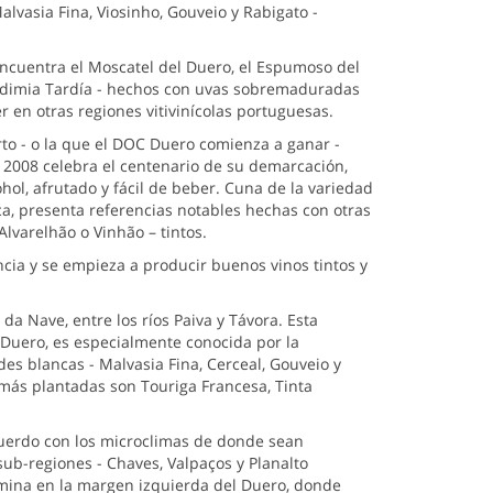
lvasia Fina, Viosinho, Gouveio y Rabigato -
ncuentra el Moscatel del Duero, el Espumoso del
Vendimia Tardía - hechos con uvas sobremaduradas
en otras regiones vitivinícolas portuguesas.
to - o la que el DOC Duero comienza a ganar -
 2008 celebra el centenario de su demarcación,
hol, afrutado y fácil de beber. Cuna de la variedad
ica, presenta referencias notables hechas con otras
Alvarelhão o Vinhão – tintos.
cia y se empieza a producir buenos vinos tintos y
da Nave, entre los ríos Paiva y Távora. Esta
 Duero, es especialmente conocida por la
es blancas - Malvasia Fina, Cerceal, Gouveio y
más plantadas son Touriga Francesa, Tinta
cuerdo con los microclimas de donde sean
s sub-regiones - Chaves, Valpaços y Planalto
ermina en la margen izquierda del Duero, donde