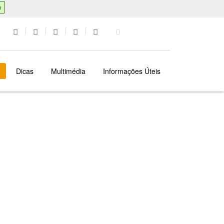
a
Dicas
Multimédia
Informações Úteis
PORTO
O QUE FAZER
GOLFE