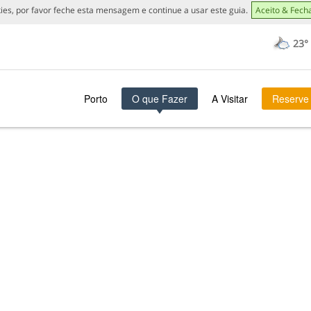
ies, por favor feche esta mensagem e continue a usar este guia.
Aceito & Fech
23°
Porto
O que Fazer
A Visitar
Reserve