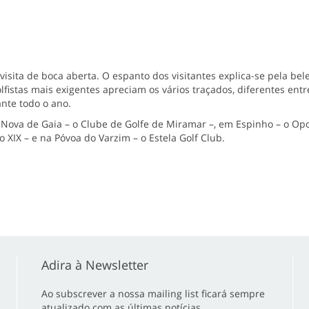
sita de boca aberta. O espanto dos visitantes explica-se pela be
istas mais exigentes apreciam os vários traçados, diferentes entre
ante todo o ano.
Nova de Gaia – o Clube de Golfe de Miramar –, em Espinho – o Opor
o XIX – e na Póvoa do Varzim – o Estela Golf Club.
Adira à Newsletter
Ao subscrever a nossa mailing list ficará sempre
atualizado com as últimas notícias.