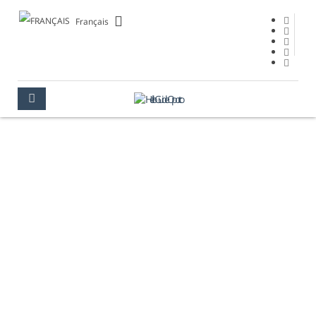
Français
CASTELO DO QUEIJO
OPORTO
LIEUX À VISITER
MONUMENTS
CASTELO DO QUEIJO